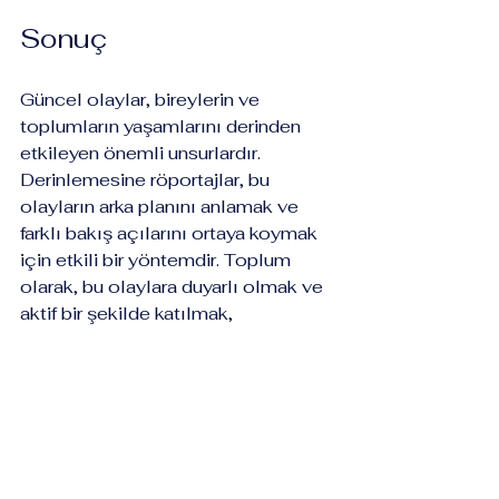
Sonuç
Güncel olaylar, bireylerin ve 
toplumların yaşamlarını derinden 
etkileyen önemli unsurlardır. 
Derinlemesine röportajlar, bu 
olayların arka planını anlamak ve 
farklı bakış açılarını ortaya koymak 
için etkili bir yöntemdir. Toplum 
olarak, bu olaylara duyarlı olmak ve 
aktif bir şekilde katılmak, 
geleceğimizi şekillendirmek adına 
kritik bir adımdır. 
Bu yazıda ele aldığımız konular, 
güncel olayların önemini ve bu 
olayların toplumsal etkilerini 